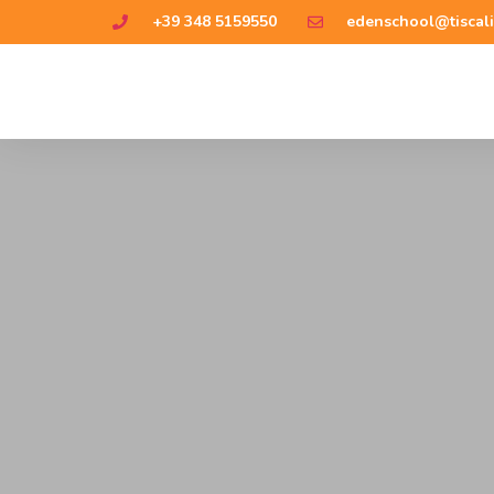
+39 348 5159550
edenschool@tiscali.