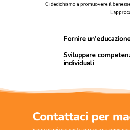
Ci dedichiamo a promuovere il benessere 
L’approcc
Fornire un'educazione
Sviluppare competenz
individuali
Contattaci per ma
Scopri di più sui nostri servizi e su come pos