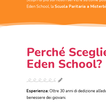
Eden School, la
Scuola Paritaria a Misterb
Perché Scegli
Eden School?
Esperienza:
Oltre 30 anni di dedizione all’ed
benessere dei giovani.