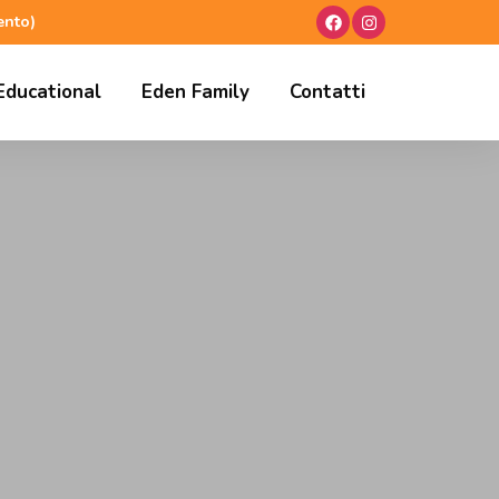
ento)
Educational
Eden Family
Contatti