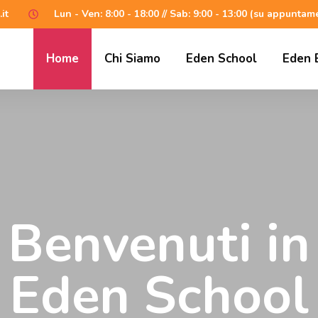
it
Lun - Ven: 8:00 - 18:00 // Sab: 9:00 - 13:00 (su appuntam
Home
Chi Siamo
Eden School
Eden 
Benvenuti in
Eden School