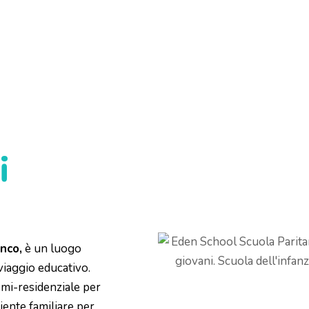
i
nco,
è un luogo
 viaggio educativo.
mi-residenziale per
ente familiare per