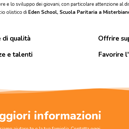
e lo sviluppo dei giovani, con particolare attenzione al disag
io olistico di
Eden School, Scuola Paritaria a Misterbian
 di qualità
Offrire s
e e talenti
Favorire l
ggiori informazioni
siamo aiutare te e la tua famiglia. Contatta oggi